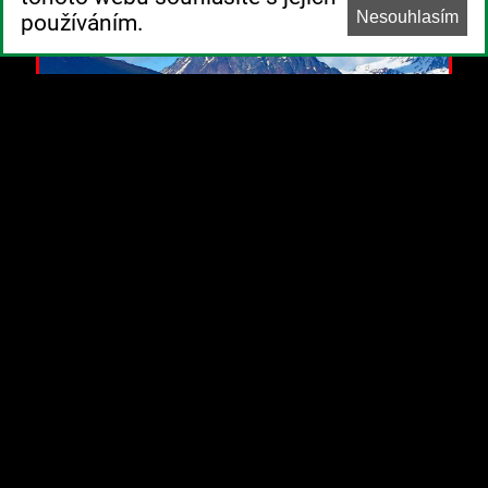
Nesouhlasím
používáním.
Poznávací zájezd | Argentina
VELKÝ OKRUH PATAGONIÍ
dní
105 990 Kč
+ další termíny