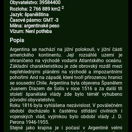
Obyvatelstvo: 39584400
2
Rozloha: 2 766 889 km2
Jazyk: španělština
Časové pásmo: GMT -3
Měna: argentinské peso
Vízum: Není potřeba
Popis
Argentina se nachází na jižní polokouli, v jižní části
amerického kontinentu. Její rozsáhlé uzemí je
ohraničeno na východě vodami Atlantského oceánu.
Základní charakteristikou je zde obrovský rozdíl mezi
nepřehlednými pláněmi na východě a impozantními
pohořími And na západě, které tvoří přirozenou hranici
se sousední Chile. Argentina byla objevena Španělem
Juanem Diazem de Solis v roce 1516 a za další tři
století španělské vlády zde bylo téměř vyhubeno
původní obyvatelstvo.
Roku 1816 byla vyhlášena nezávislost. V poválečném
období docházelo k častému střídání civilních i
vojenských vlád, vyjímkou bylo období vlády J. D.
Perona 1946-1955.
Stejně jako krajina je i počasí v Argentině velmi