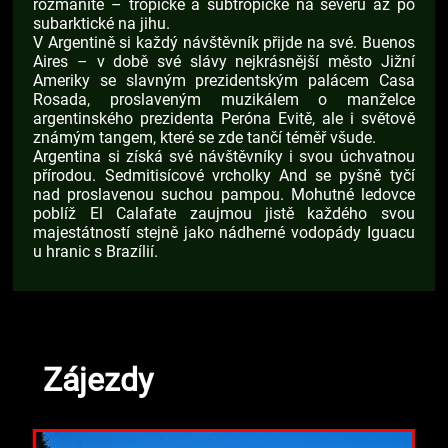
rozmanité – tropické a subtropické na severu až po
subarktické na jihu.
V Argentině si každý návštěvník přijde na své. Buenos
Aires – v době své slávy nejkrásnější město Jižní
Ameriky se slavným prezidentským palácem Casa
Rosada, proslaveným muzikálem o manželce
argentinského prezidenta Peróna Evitě, ale i světově
známým tangem, které se zde tančí téměř všude.
Argentina si získá své návštěvníky i svou úchvatnou
přírodou. Sedmitisícové vrcholky And se pyšně tyčí
nad proslavenou suchou pampou. Mohutné ledovce
poblíž El Calafate zaujmou jistě každého svou
majestátností stejně jako nádherné vodopády Iguacu
u hranic s Brazílií.
Zájezdy