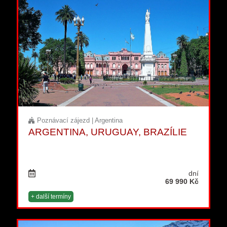
Poznávací zájezd | Argentina
ARGENTINA, URUGUAY, BRAZÍLIE
dní
69 990 Kč
+ další termíny