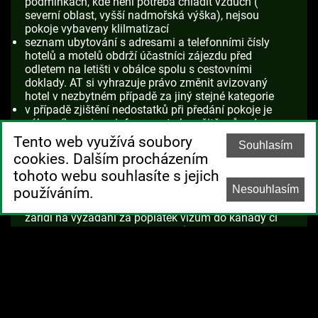
podmínkách, kde není potřeba chladit vzduch (
severní oblast, vyšší nadmořská výška), nejsou
pokoje vybaveny klilmatizací
seznam ubytování s adresami a telefonními čísly
hotelů a motelů obdrží účastníci zájezdu před
odletem na letišti v obálce spolu s cestovními
doklady. AT si vyhrazuje právo změnit avizovaný
hotel v nezbytném případě za jiný stejné kategorie
v případě zjištění nedostatků při předání pokoje je
zákazník povinen informovat okamžitě průvodce,
který zajistí jejich odstranění nebo výměnu pokoje
Tento web využívá soubory
Souhlasím
cookies. Dalším procházením
V CENĚ ZÁJEZDU NENÍ
tohoto webu souhlasíte s jejich
ZAHRNUTO:
Nesouhlasím
používáním.
vyřízení a cenu stupních formalit cílových zemí ( AT
zařídí na vyžádání za poplatek vízum do kanady či
vstupní autorizaci ESTA do USA)
strava mimo stravování jmenovaného v itineráři
Spropitné. Detaily vždy sdělí průvodce na místě
vstupy a fakultativní akce nezahrnuté v programu
Pojištění léčebných výloh a storno zájezdu
SEZNAM POZNÁVACÍCH ZÁJEZDŮ