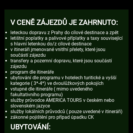
V CENĚ ZÁJEZDŮ JE ZAHRNUTO:
leteckou dopravu z Prahy do cílové destinace a zpět
letištní poplatky a palivové příplatky a taxy související
s hlavní letenkou do/z cílové destinace
v itineráři jmenované vnitřní přelety, které jsou
součástí zájezdu
transfery a pozemní dopravu, které jsou součástí
zájezdu
program dle itineráře
ubytování dle programu v hotelech turitické a vyšší
kategorie ( 3*-4*) ve dvoulůžkových pokojích
vstupné dle itineráře ( mimo uvedeného
fakultativního programu)
služby průvodce AMERICA TOURS v českém nebo
slovenském jazyce
služby lokálních průvodců ( pouze uvedené v itineráři)
zákonné pojištění pro případ úpadku CK
UBYTOVÁNÍ: