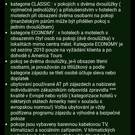
kategorie CLASSIC : v pokojích s dvěma dvoulůžky (
vyjímečně jednolůžky) a příslušenstvím v hotelech a
motelech při obsazení dvěma osobami na pokoji
(manželským párům může být přidělen pokoj s
jedním dvoulůžkem)
kategorie ECONOMY : v hotelech a motelech s
obsazením čtyř osob na pokoji (dvě dvoulůžka) v
lokalitách mimo centra měst. Kategorie ECONOMY je
od sezóny 2010 pouze na vyžádání klienta a po
dohodě s America Tours
pokoj se dvěma dvoulůžky, je-li obsazen třemi
osobami, je považován za třílůžkový a podle
kategorie zájezdu se třetí osobě účtuje sleva nebo
doplatek
ubytování používané AT při zájezdech a nabízené
individuálním zákazníkům odpovídá zpravidla ***
kvalitě v Evropě nebo vyšší ( kategorizace hotelů v
některých státech Ameriky není v souladu s
evropskou normou!) Volba ubytování je vždy
podřízena programu zájezdu a výhodné a bezpečné
poloze
pokoje jsou vybaveny barevnou kabelovou TV,
klimatizací a sociálním zařízením. V klimatických